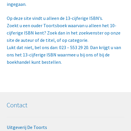
ingegaan.
Hoe werkt de Toortssite?
Op deze site vindt u alleen de 13-cijferige ISBN’s.
Waar kunt u Toortspublicaties
Zoekt u een ouder Toortsboek waarvan u alleen het 10-
kopen of bestellen?
cijferige ISBN kent? Zoek dan in het zoekvenster op onze
site de auteur of de titel, of op categorie.
Zoeken, bestellen en betalen
Lukt dat niet, bel ons dan: 023 – 553 29 20. Dan krijgt u van
ons het 13-cijferige ISBN waarmee u bij ons of bij de
Retourzending/Ruilen/Klacht/Di
boekhandel kunt bestellen.
sclaimer
Docentenexemplaren
ISBN van 10-cijferig naar 13-
Contact
cijferig
Contact
Uitgeverij De Toorts