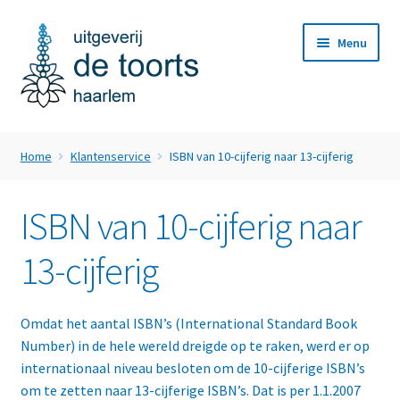
Ga
Ga
Menu
door
naar
naar
de
navigatie
inhoud
Home
Home
Klantenservice
ISBN van 10-cijferig naar 13-cijferig
Subme
Webwinkel
uitvou
ISBN van 10-cijferig naar
Nieuws
13-cijferig
Subme
Over ons
uitvou
Subme
Klantenservice
Omdat het aantal ISBN’s (International Standard Book
uitvou
Number) in de hele wereld dreigde op te raken, werd er op
Kortingsactie
internationaal niveau besloten om de 10-cijferige ISBN’s
om te zetten naar 13-cijferige ISBN’s. Dat is per 1.1.2007