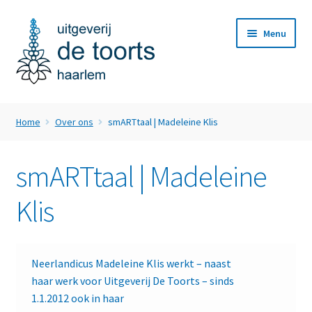
Ga
Ga
Menu
door
naar
naar
de
navigatie
inhoud
Home
Home
Over ons
smARTtaal | Madeleine Klis
Subme
Webwinkel
uitvou
smARTtaal | Madeleine
Nieuws
Klis
Subme
Over ons
uitvou
Uitgeverij De Toorts
Neerlandicus Madeleine Klis werkt – naast
haar werk voor Uitgeverij De Toorts – sinds
Medewerkers
1.1.2012 ook in haar