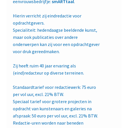
eenvrouwsbedrijfje:
smARTtaal
.
Toortsproducties: al 90 jaar
Hierin verricht zij eindredactie voor
Informatie voor boek- en
opdrachtgevers.
muziekhandels
Specialiteit: hedendaagse beeldende kunst,
maar ook publicaties over andere
Internationale bestellingen
onderwerpen kan zij voor een opdrachtgever
voor druk gereedmaken.
Oogwenken | Joost Hesseling
Zij heeft ruim 40 jaar ervaring als
smARTtaal | Madeleine Klis
(eind)redacteur op diverse terreinen.
Subme
Standaardtarief voor redactiewerk: 75 euro
Klantenservice
uitvou
per vol uur, excl. 21% BTW.
Speciaal tarief voor grotere projecten in
Contact
opdracht van kunstenaars en galeries na
afspraak: 50 euro per vol uur, excl. 21% BTW.
Redactie-uren worden naar beneden