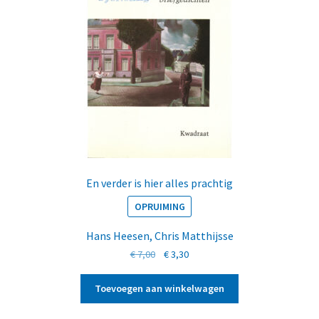
En verder is hier alles prachtig
OPRUIMING
Hans Heesen
,
Chris Matthijsse
Oorspronkelijke
Huidige
€
7,00
€
3,30
prijs
prijs
was:
is:
Toevoegen aan winkelwagen
€ 7,00.
€ 3,30.