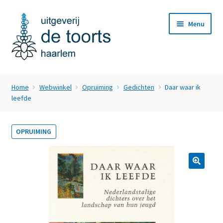
Ga
Ga
Menu
door
naar
naar
de
navigatie
inhoud
Home
Home
Webwinkel
Opruiming
Gedichten
Daar waar ik
Subme
leefde
Webwinkel
uitvou
Nieuws
OPRUIMING
Subme
Over ons
uitvou
Subme
Klantenservice
uitvou
Contact