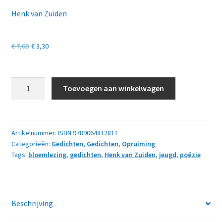
Henk van Zuiden
Oorspronkelijke
Huidige
€
7,00
€
3,30
prijs
prijs
was:
is:
Daar
Toevoegen aan winkelwagen
waar
€ 7,00.
€ 3,30.
ik
leefde
aantal
Artikelnummer:
ISBN 9789064812811
Categorieën:
Gedichten
,
Gedichten
,
Opruiming
Tags:
bloemlezing
,
gedichten
,
Henk van Zuiden
,
jeugd
,
poëzie
Beschrijving