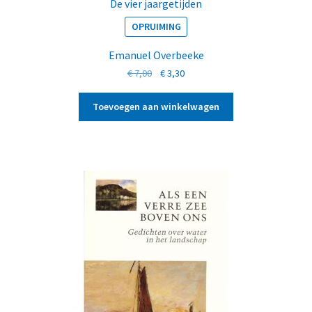
De vier jaargetijden
OPRUIMING
Emanuel Overbeeke
Oorspronkelijke
Huidige
€
7,00
€
3,30
prijs
prijs
was:
is:
Toevoegen aan winkelwagen
€ 7,00.
€ 3,30.