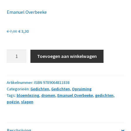
Emanuel Overbeeke
Oorspronkelijke
Huidige
€
7,00
€
3,30
prijs
prijs
was:
is:
Slapen
Toevoegen aan winkelwagen
gaan
€ 7,00.
€ 3,30.
misschien
zelfs
dromen
Artikelnummer:
ISBN 9789064811838
Categorieën:
Gedichten
,
Gedichten
,
Opruiming
aantal
Tags:
bloemlezing
,
dromen
,
Emanuel Overbeeke
,
gedichten
,
poëzie
,
slapen
Beschrijving