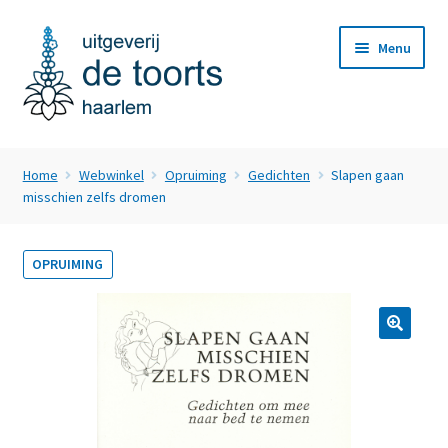
Ga
Ga
Menu
door
naar
naar
de
navigatie
inhoud
Home
Home
Webwinkel
Opruiming
Gedichten
Slapen gaan
Subme
misschien zelfs dromen
Webwinkel
uitvou
Nieuws
OPRUIMING
Subme
Over ons
uitvou
Subme
Klantenservice
uitvou
Contact