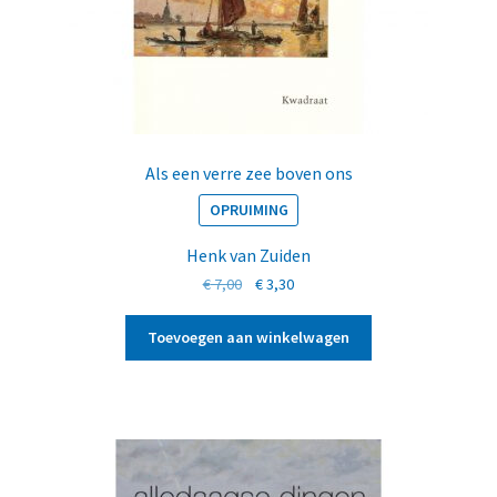
Als een verre zee boven ons
OPRUIMING
Henk van Zuiden
Oorspronkelijke
Huidige
€
7,00
€
3,30
prijs
prijs
was:
is:
Toevoegen aan winkelwagen
€ 7,00.
€ 3,30.