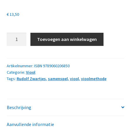
€
13,50
Viool
Toevoegen aan winkelwagen
leren
spelen,
deel
1
Artikelnummer:
ISBN 9789060206850
Categorie:
Viool
aantal
Tags:
Rudolf Zwartjes
,
samenspel
,
viool
,
vioolmethode
Beschrijving
Aanvullende informatie