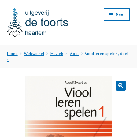
Ga
Ga
Menu
door
naar
naar
de
navigatie
inhoud
Home
Home
Webwinkel
Muziek
Viool
Viool leren spelen, deel
Subme
1
Webwinkel
uitvou
Nieuws
Subme
Over ons
uitvou
Subme
Klantenservice
uitvou
Contact