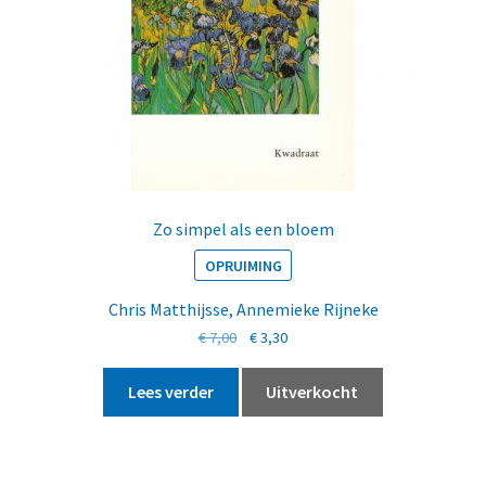
Zo simpel als een bloem
OPRUIMING
Chris Matthijsse
,
Annemieke Rijneke
Oorspronkelijke
Huidige
€
7,00
€
3,30
prijs
prijs
was:
is:
Lees verder
Uitverkocht
€ 7,00.
€ 3,30.