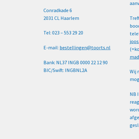
aanw
Conradkade 6
2031 CL Haarlem
Tref
bood
Tel: 023 – 553 29 20
tele
joos
E-mail:
bestellingen@toorts.nl
(=ko
mad
Bank: NL37 INGB 0000 22 12 90
BIC/Swift: INGBNL2A
Wij 
moge
NB 
reag
word
afge
gesl