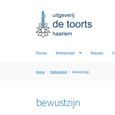
Ga
Ga
door
naar
naar
de
navigatie
inhoud
Home
Webwinkel
Nieuws
O
Home
Webwinkel
bewustzijn
bewustzijn