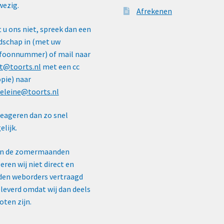
ezig.
Afrekenen
t u ons niet, spreek dan een
schap in (met uw
foonnummer) of mail naar
t@toorts.nl
met een cc
pie) naar
eleine@toorts.nl
reageren dan zo snel
lijk.
In de zomermaanden
eren wij niet direct en
en weborders vertraagd
leverd omdat wij dan deels
oten zijn.