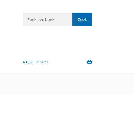
Zoek
Zoek
een
boek
€
0,00
0 items