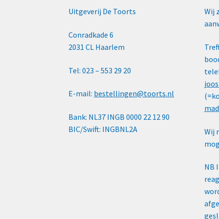
Uitgeverij De Toorts
Wij 
aanw
Conradkade 6
2031 CL Haarlem
Tref
bood
Tel: 023 – 553 29 20
tele
joos
E-mail:
bestellingen@toorts.nl
(=ko
mad
Bank: NL37 INGB 0000 22 12 90
BIC/Swift: INGBNL2A
Wij 
moge
NB 
reag
word
afge
gesl