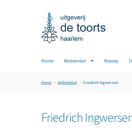
Ga
Ga
door
naar
naar
de
navigatie
inhoud
Home
Webwinkel
Nieuws
O
Home
Webwinkel
Friedrich Ingwersen
Friedrich Ingwerse