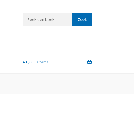
Zoek
Zoek
een
boek
€
0,00
0 items