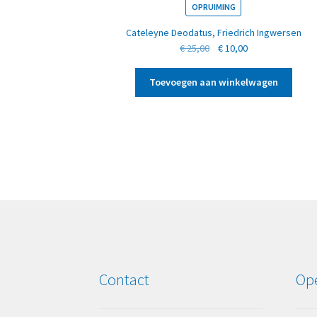
OPRUIMING
Cateleyne Deodatus
,
Friedrich Ingwersen
Oorspronkelijke
Huidige
€
25,00
€
10,00
prijs
prijs
was:
is:
Toevoegen aan winkelwagen
€ 25,00.
€ 10,00.
Contact
Ope