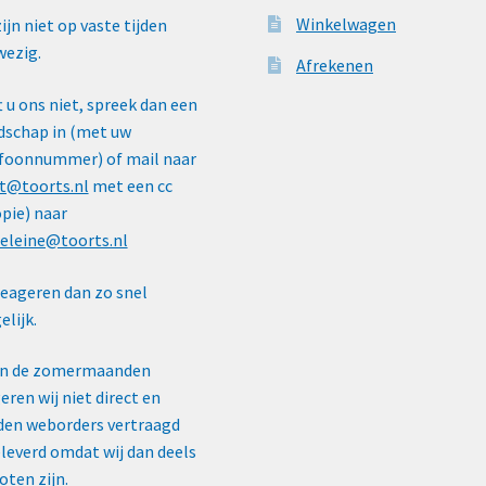
Winkelwagen
zijn niet op vaste tijden
ezig.
Afrekenen
t u ons niet, spreek dan een
schap in (met uw
foonnummer) of mail naar
t@toorts.nl
met een cc
pie) naar
eleine@toorts.nl
reageren dan zo snel
lijk.
In de zomermaanden
eren wij niet direct en
en weborders vertraagd
leverd omdat wij dan deels
oten zijn.