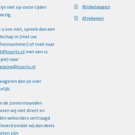
Winkelwagen
zijn niet op vaste tijden
ezig.
Afrekenen
t u ons niet, spreek dan een
schap in (met uw
foonnummer) of mail naar
t@toorts.nl
met een cc
pie) naar
eleine@toorts.nl
reageren dan zo snel
lijk.
In de zomermaanden
eren wij niet direct en
en weborders vertraagd
leverd omdat wij dan deels
oten zijn.