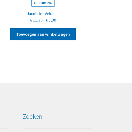
OPRUIMING
Jacob ter Veldhuis
Oorspronkelijke
Huidige
€
11,20
€
3,30
prijs
prijs
was:
is:
Toevoegen aan winkelwagen
€ 11,20.
€ 3,30.
Zoeken