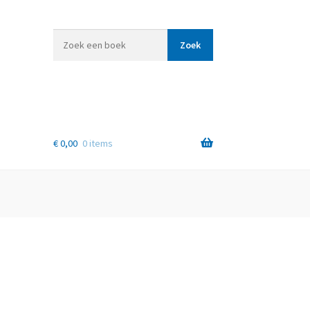
Zoek
Zoek
een
boek
€
0,00
0 items