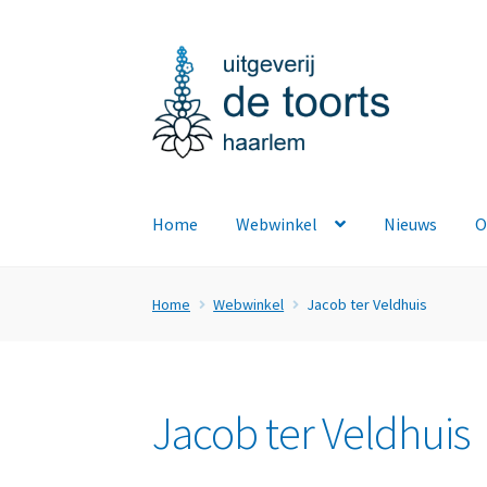
Ga
Ga
door
naar
naar
de
navigatie
inhoud
Home
Webwinkel
Nieuws
O
Home
Webwinkel
Jacob ter Veldhuis
Jacob ter Veldhuis