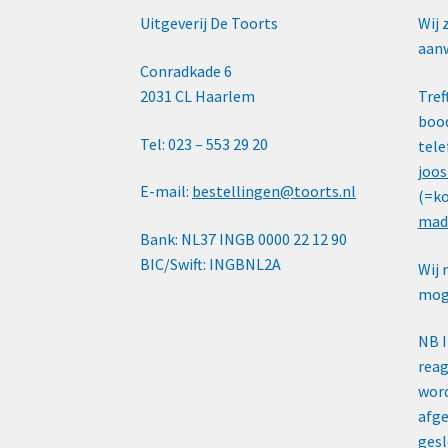
Uitgeverij De Toorts
Wij 
aanw
Conradkade 6
2031 CL Haarlem
Tref
bood
Tel: 023 – 553 29 20
tele
joos
E-mail:
bestellingen@toorts.nl
(=ko
mad
Bank: NL37 INGB 0000 22 12 90
BIC/Swift: INGBNL2A
Wij 
moge
NB 
reag
word
afge
gesl