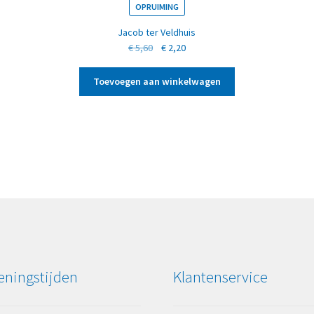
OPRUIMING
Jacob ter Veldhuis
Oorspronkelijke
Huidige
€
5,60
€
2,20
prijs
prijs
was:
is:
Toevoegen aan winkelwagen
€ 5,60.
€ 2,20.
ningstijden
Klantenservice