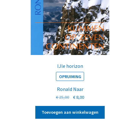
IJle horizon
OPRUIMING
Ronald Naar
Oorspronkelijke
Huidige
€
25,00
€
8,00
prijs
prijs
was:
is:
Toevoegen aan winkelwagen
€ 25,00.
€ 8,00.