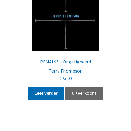
REMAINS – Ongesigneerd
Terry Thompson
€
25,00
Lees verder
Uitverkocht