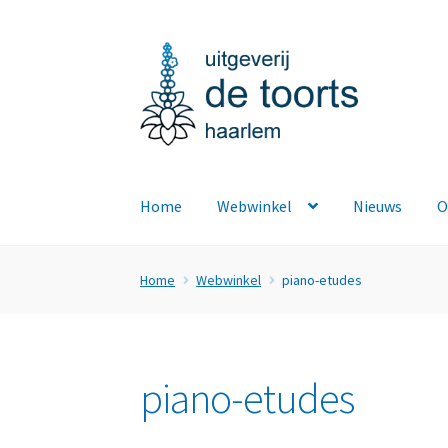
Ga
Ga
door
naar
naar
de
navigatie
inhoud
Home
Webwinkel
Nieuws
O
Home
Webwinkel
piano-etudes
piano-etudes