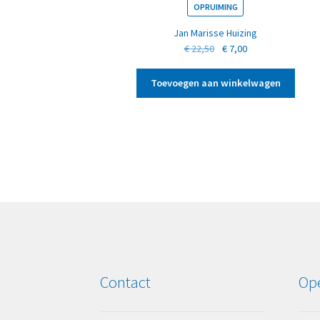
OPRUIMING
Jan Marisse Huizing
Oorspronkelijke
Huidige
€
22,50
€
7,00
prijs
prijs
was:
is:
Toevoegen aan winkelwagen
€ 22,50.
€ 7,00.
Contact
Ope