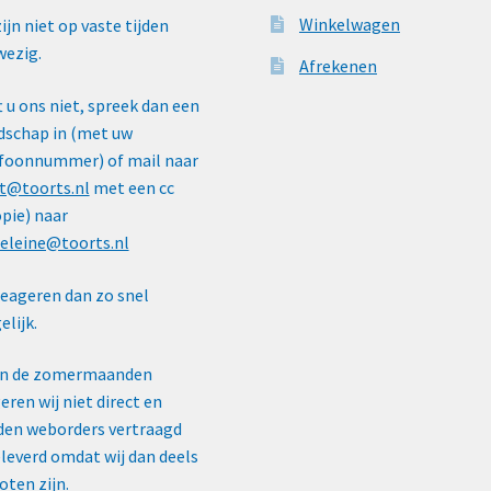
Winkelwagen
zijn niet op vaste tijden
ezig.
Afrekenen
t u ons niet, spreek dan een
schap in (met uw
foonnummer) of mail naar
t@toorts.nl
met een cc
pie) naar
eleine@toorts.nl
reageren dan zo snel
lijk.
In de zomermaanden
eren wij niet direct en
en weborders vertraagd
leverd omdat wij dan deels
oten zijn.