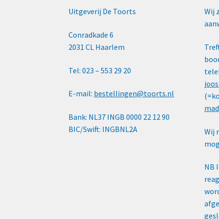
Uitgeverij De Toorts
Wij 
aanw
Conradkade 6
2031 CL Haarlem
Tref
bood
Tel: 023 – 553 29 20
tele
joos
E-mail:
bestellingen@toorts.nl
(=ko
mad
Bank: NL37 INGB 0000 22 12 90
BIC/Swift: INGBNL2A
Wij 
moge
NB 
reag
word
afge
gesl