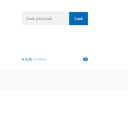
Zoek
Zoek
een
boek
€
0,00
0 items