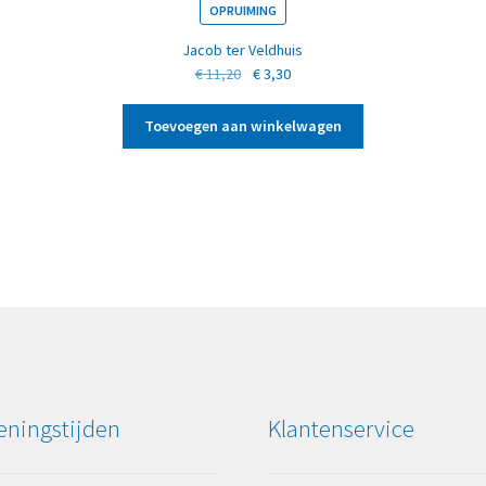
OPRUIMING
Jacob ter Veldhuis
Oorspronkelijke
Huidige
€
11,20
€
3,30
prijs
prijs
was:
is:
Toevoegen aan winkelwagen
€ 11,20.
€ 3,30.
ningstijden
Klantenservice