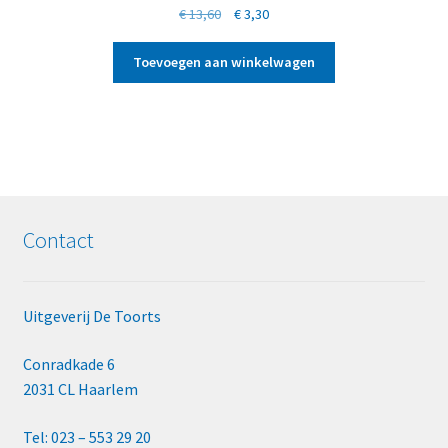
Oorspronkelijke
Huidige
€
13,60
€
3,30
prijs
prijs
was:
is:
Toevoegen aan winkelwagen
€ 13,60.
€ 3,30.
Contact
Uitgeverij De Toorts
Conradkade 6
2031 CL Haarlem
Tel: 023 – 553 29 20