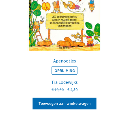
Apenootjes
OPRUIMING
Tia Lodewijks
Oorspronkelijke
Huidige
€
10,50
€
4,50
prijs
prijs
was:
is:
Toevoegen aan winkelwagen
€ 10,50.
€ 4,50.