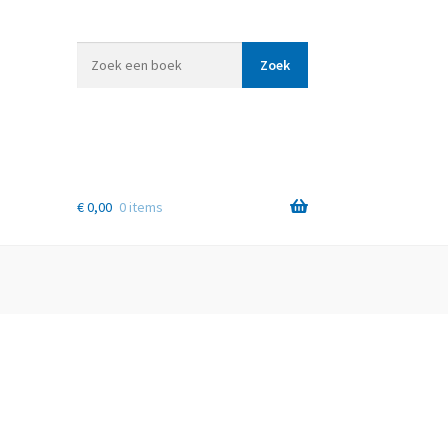
Zoek
Zoek
een
boek
€
0,00
0 items