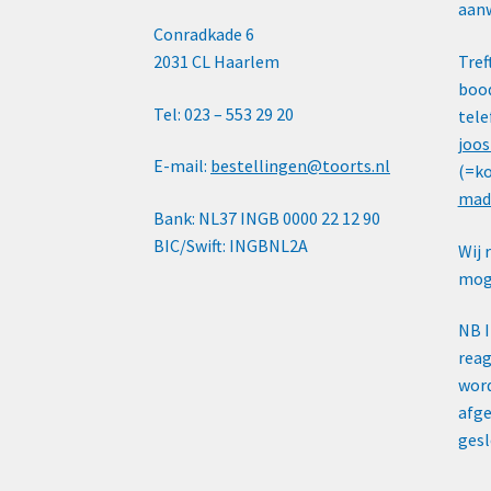
aanw
Conradkade 6
2031 CL Haarlem
Tref
bood
Tel: 023 – 553 29 20
tele
joos
E-mail:
bestellingen@toorts.nl
(=ko
mad
Bank: NL37 INGB 0000 22 12 90
BIC/Swift: INGBNL2A
Wij 
moge
NB 
reag
word
afge
gesl