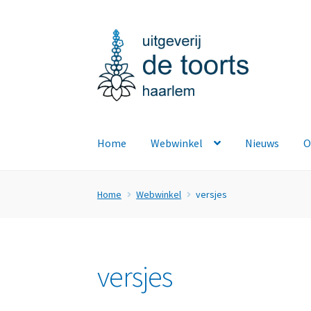
Ga
Ga
door
naar
naar
de
navigatie
inhoud
Home
Webwinkel
Nieuws
O
Home
Webwinkel
versjes
versjes