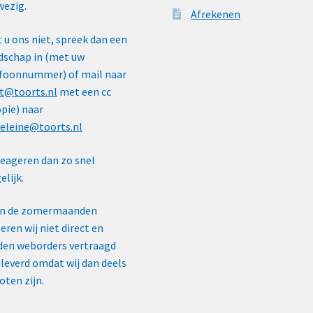
ezig.
Afrekenen
t u ons niet, spreek dan een
schap in (met uw
foonnummer) of mail naar
t@toorts.nl
met een cc
pie) naar
eleine@toorts.nl
reageren dan zo snel
lijk.
In de zomermaanden
eren wij niet direct en
en weborders vertraagd
leverd omdat wij dan deels
oten zijn.