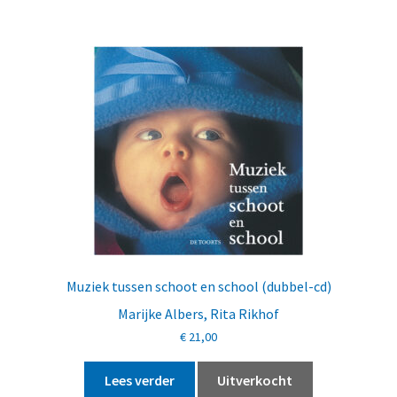
Muziek tussen schoot en school (dubbel-cd)
Marijke Albers
,
Rita Rikhof
€
21,00
Lees verder
Uitverkocht