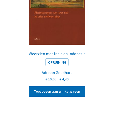
Weerzien met Indië en Indonesië
OPRUIMING
Adriaan Goedhart
Oorspronkelijke
Huidige
€
10,00
€
4,40
prijs
prijs
was:
is:
Toevoegen aan winkelwagen
€ 10,00.
€ 4,40.