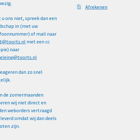
ezig.
Afrekenen
t u ons niet, spreek dan een
schap in (met uw
foonnummer) of mail naar
t@toorts.nl
met een cc
pie) naar
eleine@toorts.nl
reageren dan zo snel
lijk.
In de zomermaanden
eren wij niet direct en
en weborders vertraagd
leverd omdat wij dan deels
oten zijn.