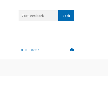
Zoek
Zoek
een
boek
€
0,00
0 items