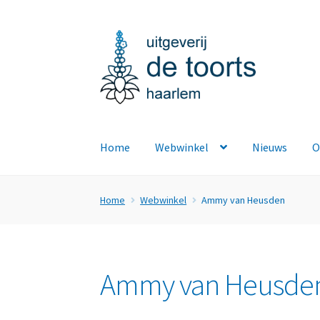
Ga
Ga
door
naar
naar
de
navigatie
inhoud
Home
Webwinkel
Nieuws
O
Home
Webwinkel
Ammy van Heusden
Ammy van Heusde