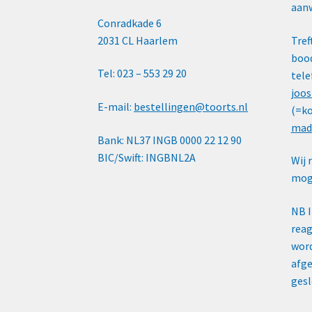
aanw
Conradkade 6
2031 CL Haarlem
Tref
bood
Tel: 023 – 553 29 20
tele
joos
E-mail:
bestellingen@toorts.nl
(=ko
mad
Bank: NL37 INGB 0000 22 12 90
BIC/Swift: INGBNL2A
Wij 
moge
NB 
reag
word
afge
gesl