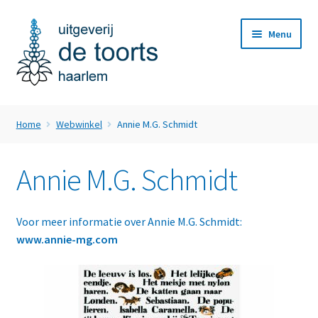
Ga
Ga
Menu
door
naar
naar
de
navigatie
inhoud
Home
Home
Webwinkel
Annie M.G. Schmidt
Subme
Webwinkel
uitvou
Annie M.G. Schmidt
Nieuws
Subme
Over ons
Voor meer informatie over Annie M.G. Schmidt:
uitvou
www.annie-mg.com
Subme
Klantenservice
uitvou
Contact