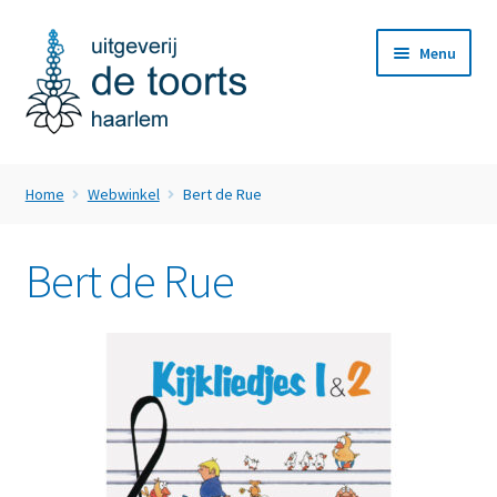
Ga
Ga
Menu
door
naar
naar
de
navigatie
inhoud
Home
Home
Webwinkel
Bert de Rue
Subme
Webwinkel
uitvou
Bert de Rue
Nieuws
Subme
Over ons
uitvou
Subme
Klantenservice
uitvou
Contact