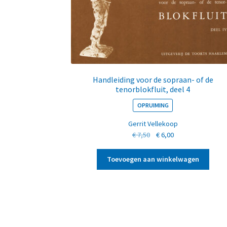
Handleiding voor de sopraan- of de
tenorblokfluit, deel 4
OPRUIMING
Gerrit Vellekoop
Oorspronkelijke
Huidige
€
7,50
€
6,00
prijs
prijs
was:
is:
Toevoegen aan winkelwagen
€ 7,50.
€ 6,00.