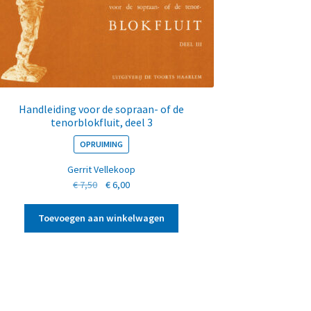
Handleiding voor de sopraan- of de
tenorblokfluit, deel 3
OPRUIMING
Gerrit Vellekoop
Oorspronkelijke
Huidige
€
7,50
€
6,00
prijs
prijs
was:
is:
Toevoegen aan winkelwagen
€ 7,50.
€ 6,00.