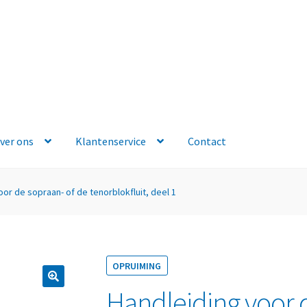
ver ons
Klantenservice
Contact
oor de sopraan- of de tenorblokfluit, deel 1
OPRUIMING
Handleiding voor 