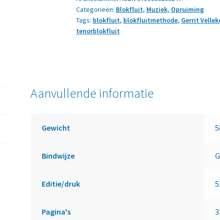
Categorieën:
Blokfluit
,
Muziek
,
Opruiming
de
Tags:
blokfluit
,
blokfluitmethode
,
Gerrit Velle
tenorblokfluit,
tenorblokfluit
deel
1
aantal
Aanvullende informatie
Gewicht
5
Bindwijze
G
Editie/druk
5
Pagina's
3