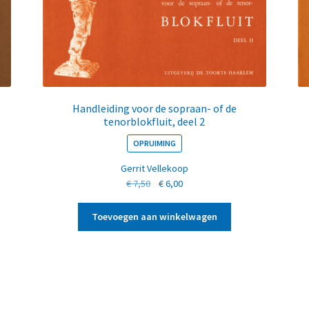
Handleiding voor de sopraan- of de
tenorblokfluit, deel 2
OPRUIMING
Gerrit Vellekoop
Oorspronkelijke
Huidige
€
7,50
€
6,00
prijs
prijs
was:
is:
Toevoegen aan winkelwagen
€ 7,50.
€ 6,00.