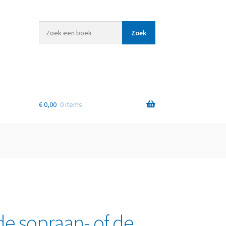
Zoek
Zoek
een
boek
€
0,00
0 items
de sopraan- of de