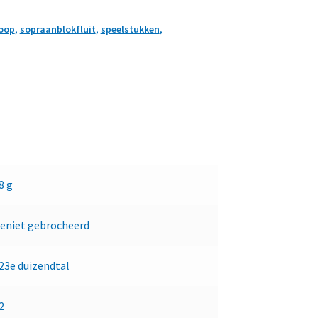
koop
,
sopraanblokfluit
,
speelstukken
,
8 g
eniet gebrocheerd
23e duizendtal
2