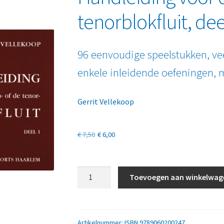
tenorblokfluit, dee
96 eenvoudige speelstukken, vee
enkele inleidende oefeningen, 
Gerrit Vellekoop
Oorspronkelijke
Huidige
€
7,50
€
6,00
prijs
prijs
was:
is:
Handleiding
Toevoegen aan winkelwag
voor
€ 7,50.
€ 6,00.
de
sopraan-
of
Artikelnummer:
ISBN 9789060200247