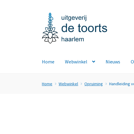
Ga
Ga
door
naar
naar
de
navigatie
inhoud
Home
Webwinkel
Nieuws
O
Home
Webwinkel
Opruiming
Handleiding v