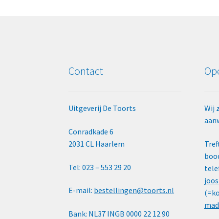
Contact
Ope
Uitgeverij De Toorts
Wij 
aanw
Conradkade 6
2031 CL Haarlem
Tref
bood
Tel: 023 – 553 29 20
tele
joos
E-mail:
bestellingen@toorts.nl
(=ko
mad
Bank: NL37 INGB 0000 22 12 90