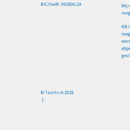
BIC/Swift: INGBNL2A
Wij 
moge
NB 
reag
word
afge
gesl
© Toorts.nl 2026
.