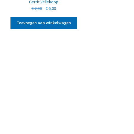
Gerrit Vellekoop
Oorspronkelijke
Huidige
€
7,50
€
6,00
prijs
prijs
was:
is:
Toevoegen aan winkelwagen
€ 7,50.
€ 6,00.