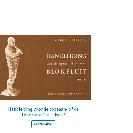
Handleiding voor de sopraan- of de
tenorblokfluit, deel 4
OPRUIMING