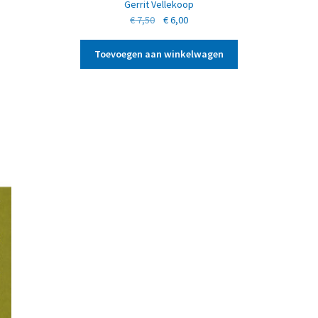
Gerrit Vellekoop
Oorspronkelijke
Huidige
€
7,50
€
6,00
prijs
prijs
was:
is:
Toevoegen aan winkelwagen
€ 7,50.
€ 6,00.