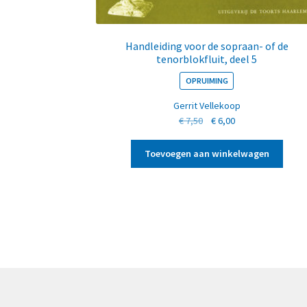
Handleiding voor de sopraan- of de
tenorblokfluit, deel 5
OPRUIMING
Gerrit Vellekoop
Oorspronkelijke
Huidige
€
7,50
€
6,00
prijs
prijs
was:
is:
Toevoegen aan winkelwagen
€ 7,50.
€ 6,00.