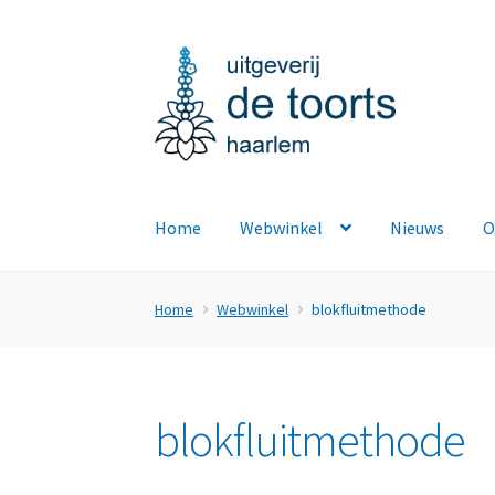
Ga
Ga
door
naar
naar
de
navigatie
inhoud
Home
Webwinkel
Nieuws
O
Home
Webwinkel
blokfluitmethode
blokfluitmethode