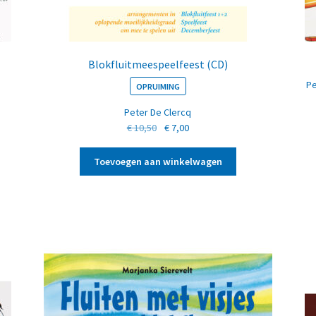
Blokfluitmeespeelfeest (CD)
Pe
OPRUIMING
Peter De Clercq
Oorspronkelijke
Huidige
€
10,50
€
7,00
prijs
prijs
was:
is:
Toevoegen aan winkelwagen
€ 10,50.
€ 7,00.