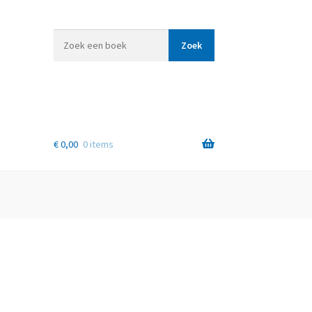
Zoek
Zoek
een
boek
€
0,00
0 items