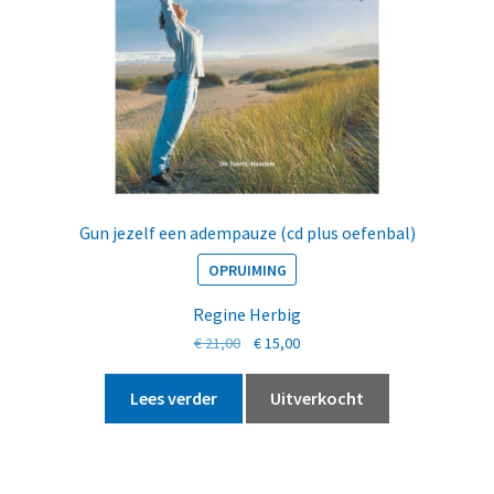
Gun jezelf een adempauze (cd plus oefenbal)
OPRUIMING
Regine Herbig
Oorspronkelijke
Huidige
€
21,00
€
15,00
prijs
prijs
was:
is:
Lees verder
Uitverkocht
€ 21,00.
€ 15,00.