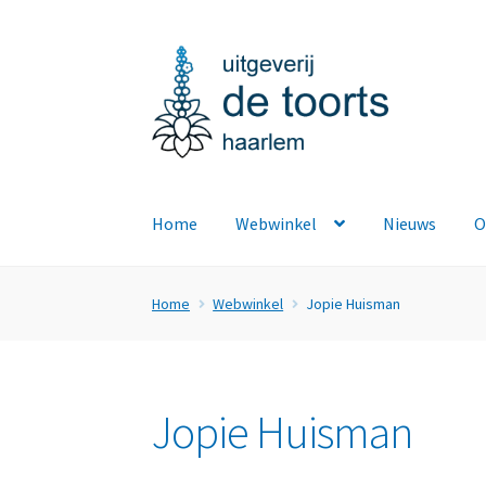
Ga
Ga
door
naar
naar
de
navigatie
inhoud
Home
Webwinkel
Nieuws
O
Home
Webwinkel
Jopie Huisman
Jopie Huisman