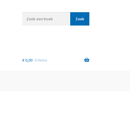
Zoek
Zoek
een
boek
€
0,00
0 items