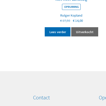
OPRUIMING
Rutger Kopland
Oorspronkelijke
Huidige
€
27,50
€
14,00
prijs
prijs
was:
is:
Lees verder
Uitverkocht
€ 27,50.
€ 14,00.
Contact
Ope