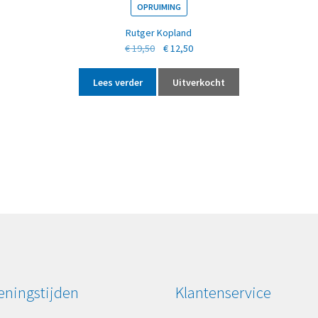
OPRUIMING
Rutger Kopland
Oorspronkelijke
Huidige
€
19,50
€
12,50
prijs
prijs
was:
is:
Lees verder
Uitverkocht
€ 19,50.
€ 12,50.
ningstijden
Klantenservice