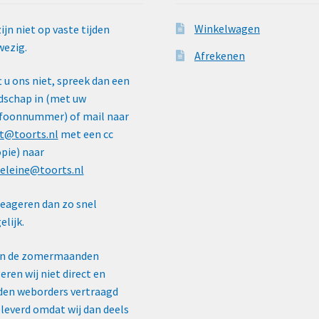
Winkelwagen
zijn niet op vaste tijden
ezig.
Afrekenen
t u ons niet, spreek dan een
schap in (met uw
foonnummer) of mail naar
t@toorts.nl
met een cc
pie) naar
eleine@toorts.nl
reageren dan zo snel
lijk.
In de zomermaanden
eren wij niet direct en
en weborders vertraagd
leverd omdat wij dan deels