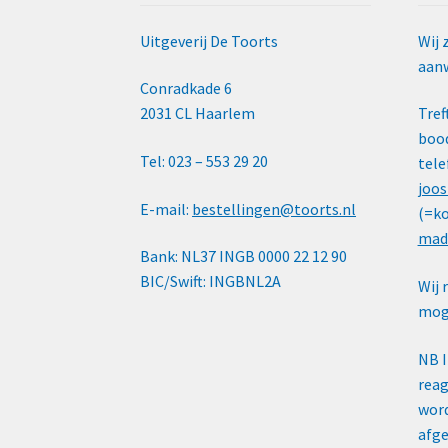
Uitgeverij De Toorts
Wij 
aanw
Conradkade 6
2031 CL Haarlem
Tref
bood
Tel: 023 – 553 29 20
tele
joos
E-mail:
bestellingen@toorts.nl
(=ko
mad
Bank: NL37 INGB 0000 22 12 90
BIC/Swift: INGBNL2A
Wij 
moge
NB 
reag
word
afge